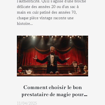
l'authenticité. Qu'il s'agisse d'une broche
délicate des années 20 ou d'un sac à
main en cuir patiné des années 70,
chaque pièce vintage raconte une
histoire...
Comment choisir le bon
prestataire de magie pour
marquer les esprits lors de
11/04/2025