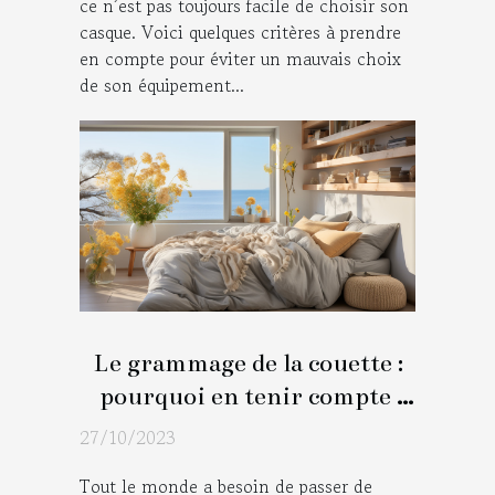
ce n’est pas toujours facile de choisir son
casque. Voici quelques critères à prendre
en compte pour éviter un mauvais choix
de son équipement...
Le grammage de la couette :
pourquoi en tenir compte
pendant le choix?
27/10/2023
Tout le monde a besoin de passer de