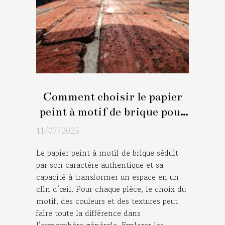
Comment choisir le papier
peint à motif de brique pour
chaque pièce ?
11/07/2025
Le papier peint à motif de brique séduit
par son caractère authentique et sa
capacité à transformer un espace en un
clin d’œil. Pour chaque pièce, le choix du
motif, des couleurs et des textures peut
faire toute la différence dans