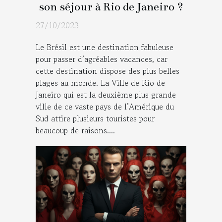
son séjour à Rio de Janeiro ?
27/10/2023
Le Brésil est une destination fabuleuse
pour passer d’agréables vacances, car
cette destination dispose des plus belles
plages au monde. La Ville de Rio de
Janeiro qui est la deuxième plus grande
ville de ce vaste pays de l’Amérique du
Sud attire plusieurs touristes pour
beaucoup de raisons....