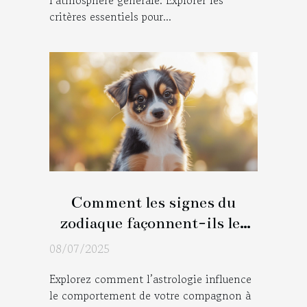
l’atmosphère générale. Explorer les
critères essentiels pour...
Comment les signes du
zodiaque façonnent-ils les
traits de votre animal ?
08/07/2025
Explorez comment l’astrologie influence
le comportement de votre compagnon à