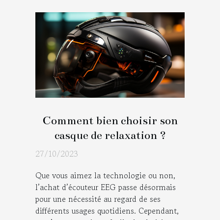
Comment bien choisir son
casque de relaxation ?
27/10/2023
Que vous aimez la technologie ou non,
l’achat d’écouteur EEG passe désormais
pour une nécessité au regard de ses
différents usages quotidiens. Cependant,