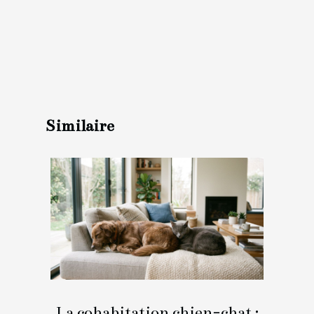
Similaire
La cohabitation chien-chat :