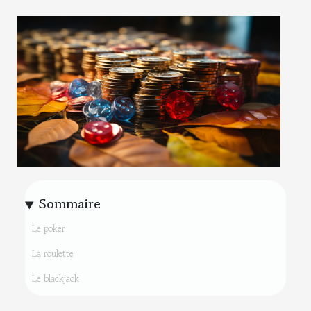
Sommaire
Le poker
La roulette
Le blackjack