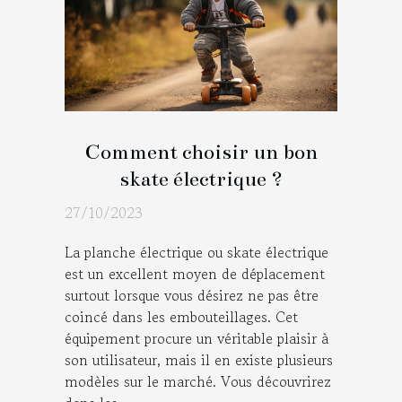
Comment choisir un bon
skate électrique ?
27/10/2023
La planche électrique ou skate électrique
est un excellent moyen de déplacement
surtout lorsque vous désirez ne pas être
coincé dans les embouteillages. Cet
équipement procure un véritable plaisir à
son utilisateur, mais il en existe plusieurs
modèles sur le marché. Vous découvrirez