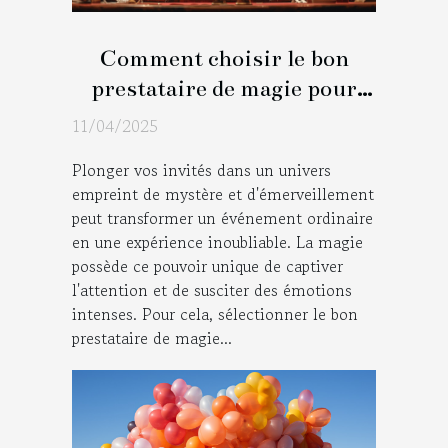
Comment choisir le bon
prestataire de magie pour
marquer les esprits lors de
11/04/2025
votre événement
Plonger vos invités dans un univers
empreint de mystère et d'émerveillement
peut transformer un événement ordinaire
en une expérience inoubliable. La magie
possède ce pouvoir unique de captiver
l'attention et de susciter des émotions
intenses. Pour cela, sélectionner le bon
prestataire de magie...