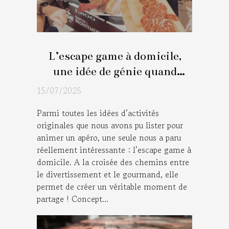
L’escape game à domicile,
une idée de génie quand
sonne l’heure de l’apéro !
15/07/2025
Parmi toutes les idées d’activités
originales que nous avons pu lister pour
animer un apéro, une seule nous a paru
réellement intéressante : l’escape game à
domicile. A la croisée des chemins entre
le divertissement et le gourmand, elle
permet de créer un véritable moment de
partage ! Concept...