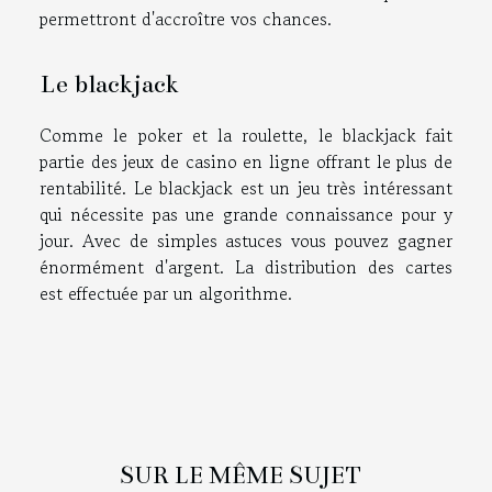
permettront d'accroître vos chances.
Le blackjack
Comme le poker et la roulette, le blackjack fait
partie des jeux de casino en ligne offrant le plus de
rentabilité. Le blackjack est un jeu très intéressant
qui nécessite pas une grande connaissance pour y
jour. Avec de simples astuces vous pouvez gagner
énormément d'argent. La distribution des cartes
est effectuée par un algorithme.
SUR LE MÊME SUJET