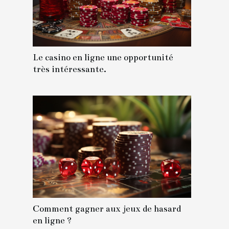
Le casino en ligne une opportunité
très intéressante.
Comment gagner aux jeux de hasard
en ligne ?