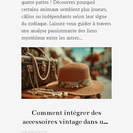
quatre pattes ! Découvrez pourquoi
certains animaux semblent plus joueurs,
câlins ou indépendants selon leur signe
du zodiaque. Laissez-vous guider à travers
une analyse passionnante des liens
mystérieux entre les astres...
Comment intégrer des
accessoires vintage dans une
tenue moderne
03/05/2025