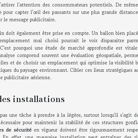
attirer l'attention des consommateurs potentiels. De même
e pour capter l’œil des passants sur une plus grande distance
r le message publicitaire.
ain doit également être prise en compte. Un ballon bien placé
emplacement mal choisi pourrait le voir disparaitre parm
 C'est pourquoi une étude de marché approfondie est vitale
te analyse comprend souvent une évaluation géospatiale, perme
lles et de choisir un emplacement qui optimise la visibilité 
tiques du paysage environnant. Cibler ces lieux stratégiques a
 publicitaire aérienne.
des installations
pas une tâche à prendre à la légère, surtout lorsqu'il s'agit d
écessaire pour maintenir la stabilité de ces structures gonfl
s de sécurité
en vigueur doivent être rigoureusement respe
En effet, une mauvaise installation peut entraîner des ri