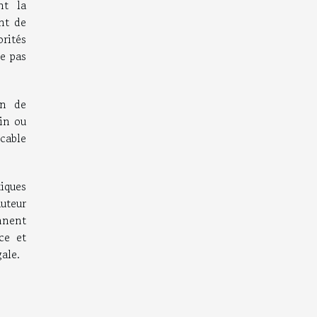
nt la
nt de
orités
te pas
on de
ain ou
cable
tiques
auteur
nent
ce et
ale.