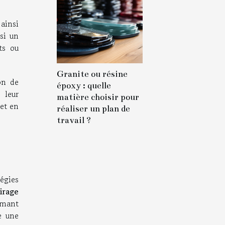
ainsi
ssi un
ts ou
Granite ou résine
on de
époxy : quelle
 leur
matière choisir pour
 et en
réaliser un plan de
travail ?
égies
irage
rmant
e une