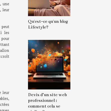
, une
, leur
Qu'est-ce qu'un blog
 peut
Lifestyle?
i les
 pour
ttant
ballon
ccroît
e leur
Devis d’un site web
ables,
professionnel :
ctées
comment cela se
sques