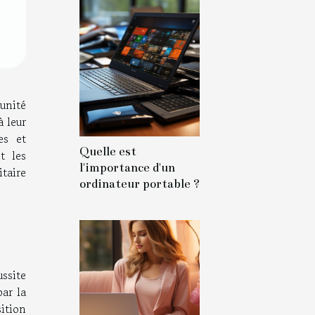
tunité
à leur
es et
Quelle est
t les
l'importance d'un
taire
ordinateur portable ?
ssite
par la
ition