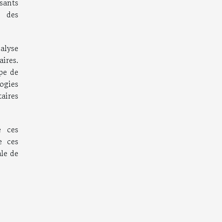
sants
t des
alyse
ires.
ype de
logies
taires
e ces
e ces
ale de