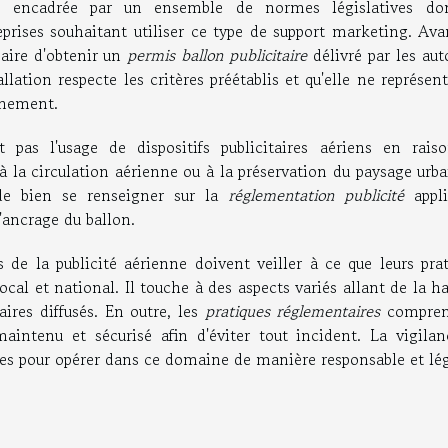
 est encadrée par un ensemble de normes législatives do
prises souhaitant utiliser ce type de support marketing. Ava
saire d'obtenir un
permis ballon publicitaire
délivré par les aut
lation respecte les critères préétablis et qu'elle ne représen
nnement.
pas l'usage de dispositifs publicitaires aériens en rais
 à la circulation aérienne ou à la préservation du paysage urb
 de bien se renseigner sur la
réglementation publicité
appli
'ancrage du ballon.
rs de la publicité aérienne doivent veiller à ce que leurs pra
ocal et national. Il touche à des aspects variés allant de la h
aires diffusés. En outre, les
pratiques réglementaires
compren
maintenu et sécurisé afin d'éviter tout incident. La vigilan
ales pour opérer dans ce domaine de manière responsable et lég