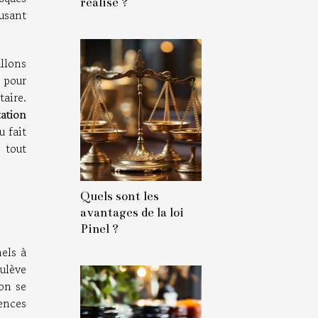
réalise ?
usant
llons
 pour
taire.
ation
u fait
 tout
Quels sont les
avantages de la loi
Pinel ?
els à
oulève
lon se
ences