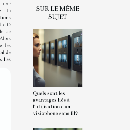
à une
SUR LE MÊME
e la
SUJET
ations
icité
de se
Alors
e les
tal de
e. Les
Quels sont les
avantages liés à
l'utilisation d'un
visiophone sans fil?