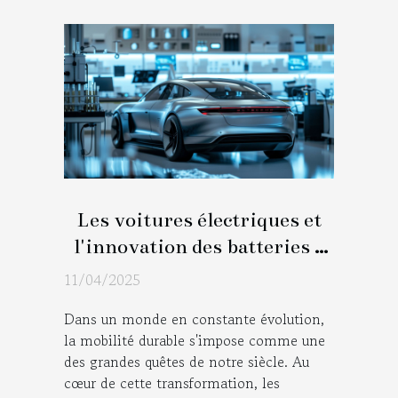
Les voitures électriques et
l'innovation des batteries à
solid-state une révolution en
11/04/2025
cours
Dans un monde en constante évolution,
la mobilité durable s'impose comme une
des grandes quêtes de notre siècle. Au
cœur de cette transformation, les