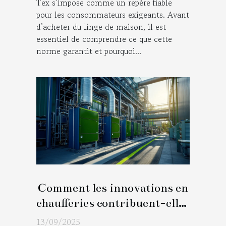
Tex s’impose comme un repère fiable
pour les consommateurs exigeants. Avant
d’acheter du linge de maison, il est
essentiel de comprendre ce que cette
norme garantit et pourquoi...
Comment les innovations en
chaufferies contribuent-elles
à la transition énergétique ?
13/09/2025