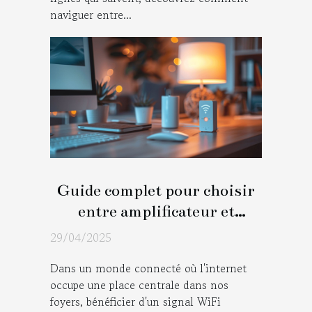
naviguer entre...
Guide complet pour choisir
entre amplificateur et
répétiteur WiFi à la maison
29/04/2025
Dans un monde connecté où l'internet
occupe une place centrale dans nos
foyers, bénéficier d'un signal WiFi