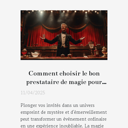
Comment choisir le bon
prestataire de magie pour
marquer les esprits lors de
11/04/2025
votre événement
Plonger vos invités dans un univers
empreint de mystère et d'émerveillement
peut transformer un événement ordinaire
en une expérience inoubliable. La magie