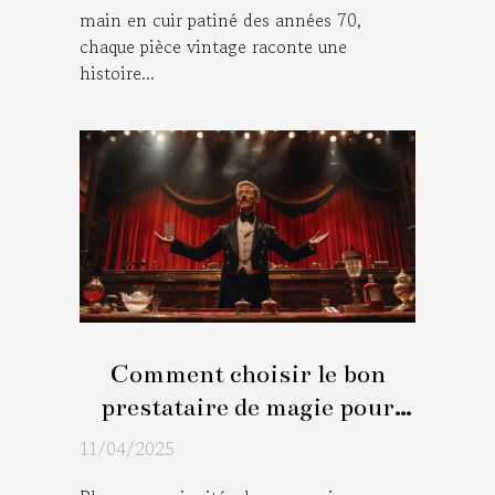
main en cuir patiné des années 70,
chaque pièce vintage raconte une
histoire...
Comment choisir le bon
prestataire de magie pour
marquer les esprits lors de
11/04/2025
votre événement