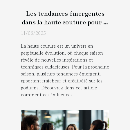
Les tendances émergentes
dans la haute couture pour la
prochaine saison
11/06/2025
La haute couture est un univers en
perpétuelle évolution, où chaque saison
révèle de nouvelles inspirations et
techniques audacieuses. Pour la prochaine
saison, plusieurs tendances émergent,
apportant fraîcheur et créativité sur les
podiums. Découvrez dans cet article
comment ces influences...