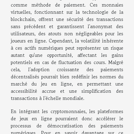
comme méthode de paiement. Ces monnaies
virtuelles, fonctionnant sur la technologie de la
blockchain, offrent une sécurité des transactions
sans précédent et garantissent l'anonymat des
utilisateurs, des atouts non négligeables pour les
joueurs en ligne. Cependant, la volatilité inhérente
à ces actifs numériques peut représenter un risque
autant qu'une opportunité, affectant les gains
potentiels en cas de fluctuation des cours. Malgré
cela, l'adoption croissante des paiements
décentralisés pourrait bien redéfinir les normes du
marché du jeu en ligne, en permettant une
accessibilité accrue et une simplification des
transactions à l'échelle mondiale.
En intégrant les cryptomonnaies, les plateformes
de jeux en ligne pourraient donc accélérer le
processus de démocratisation des paiements
numériques. Pour en savoir davantage sur ce