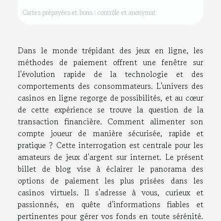
Cartes prépayées et bons : contrôle et anonymat
Dans le monde trépidant des jeux en ligne, les
méthodes de paiement offrent une fenêtre sur
l'évolution rapide de la technologie et des
comportements des consommateurs. L'univers des
casinos en ligne regorge de possibilités, et au cœur
de cette expérience se trouve la question de la
transaction financière. Comment alimenter son
compte joueur de manière sécurisée, rapide et
pratique ? Cette interrogation est centrale pour les
amateurs de jeux d'argent sur internet. Le présent
billet de blog vise à éclairer le panorama des
options de paiement les plus prisées dans les
casinos virtuels. Il s'adresse à vous, curieux et
passionnés, en quête d'informations fiables et
pertinentes pour gérer vos fonds en toute sérénité.