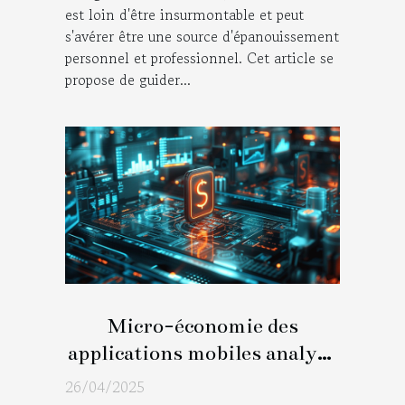
est loin d'être insurmontable et peut
s'avérer être une source d'épanouissement
personnel et professionnel. Cet article se
propose de guider...
Micro-économie des
applications mobiles analyse
des modèles de revenus
26/04/2025