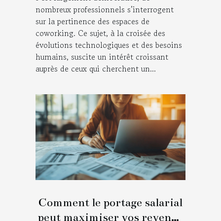
nombreux professionnels s’interrogent
sur la pertinence des espaces de
coworking. Ce sujet, à la croisée des
évolutions technologiques et des besoins
humains, suscite un intérêt croissant
auprès de ceux qui cherchent un...
Comment le portage salarial
peut maximiser vos revenus