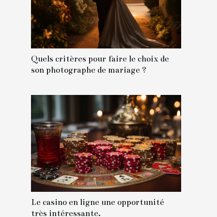
Quels critères pour faire le choix de
son photographe de mariage ?
Le casino en ligne une opportunité
très intéressante.