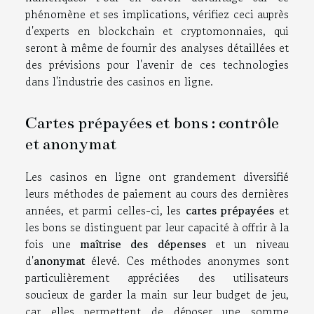
phénomène et ses implications,
vérifiez ceci
auprès
d'experts en blockchain et cryptomonnaies, qui
seront à même de fournir des analyses détaillées et
des prévisions pour l'avenir de ces technologies
dans l'industrie des casinos en ligne.
Cartes prépayées et bons : contrôle
et anonymat
Les casinos en ligne ont grandement diversifié
leurs méthodes de paiement au cours des dernières
années, et parmi celles-ci, les
cartes prépayées
et
les bons se distinguent par leur capacité à offrir à la
fois une
maîtrise des dépenses
et un niveau
d'
anonymat
élevé. Ces méthodes anonymes sont
particulièrement appréciées des utilisateurs
soucieux de garder la main sur leur budget de jeu,
car elles permettent de déposer une somme