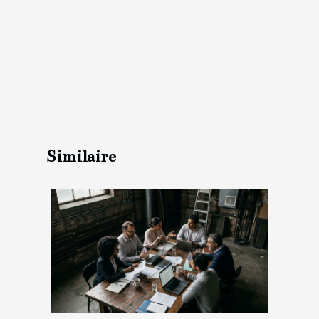
Similaire