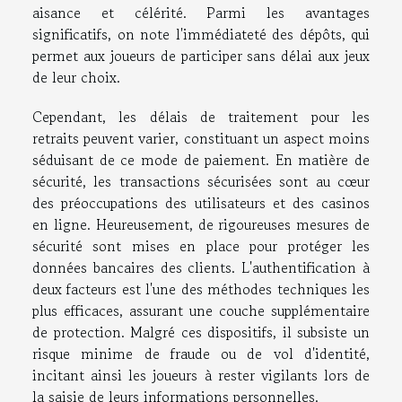
aisance et célérité. Parmi les avantages
significatifs, on note l'immédiateté des dépôts, qui
permet aux joueurs de participer sans délai aux jeux
de leur choix.
Cependant, les délais de traitement pour les
retraits peuvent varier, constituant un aspect moins
séduisant de ce mode de paiement. En matière de
sécurité, les transactions sécurisées sont au cœur
des préoccupations des utilisateurs et des casinos
en ligne. Heureusement, de rigoureuses mesures de
sécurité sont mises en place pour protéger les
données bancaires des clients. L'authentification à
deux facteurs est l'une des méthodes techniques les
plus efficaces, assurant une couche supplémentaire
de protection. Malgré ces dispositifs, il subsiste un
risque minime de fraude ou de vol d'identité,
incitant ainsi les joueurs à rester vigilants lors de
la saisie de leurs informations personnelles.