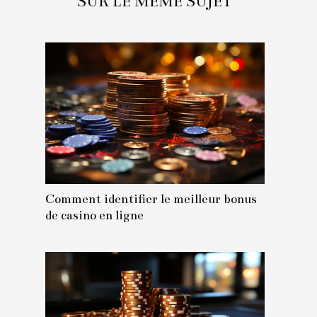
SUR LE MÊME SUJET
Comment identifier le meilleur bonus
de casino en ligne