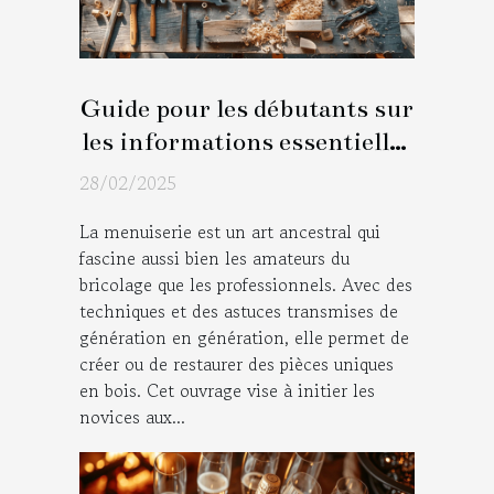
Guide pour les débutants sur
les informations essentielles
en menuiserie
28/02/2025
La menuiserie est un art ancestral qui
fascine aussi bien les amateurs du
bricolage que les professionnels. Avec des
techniques et des astuces transmises de
génération en génération, elle permet de
créer ou de restaurer des pièces uniques
en bois. Cet ouvrage vise à initier les
novices aux...