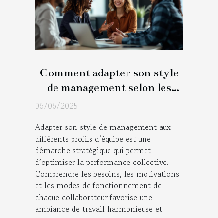
Comment adapter son style
de management selon les
profils d'équipe
06/06/2025
Adapter son style de management aux
différents profils d’équipe est une
démarche stratégique qui permet
d’optimiser la performance collective.
Comprendre les besoins, les motivations
et les modes de fonctionnement de
chaque collaborateur favorise une
ambiance de travail harmonieuse et