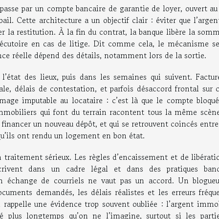
ue passe par un compte bancaire de garantie de loyer, ouvert 
ail. Cette architecture a un objectif clair : éviter que l’argen
r la restitution. À la fin du contrat, la banque libère la som
exécutoire en cas de litige. Dit comme cela, le mécanisme s
ience réelle dépend des détails, notamment lors de la sortie.
l’état des lieux, puis dans les semaines qui suivent. Factur
le, délais de contestation, et parfois désaccord frontal sur 
mage imputable au locataire : c’est là que le compte bloqué
immobiliers qui font du terrain racontent tous la même scène
r financer un nouveau dépôt, et qui se retrouvent coincés entr
u’ils ont rendu un logement en bon état.
n traitement sérieux. Les règles d’encaissement et de libérat
crivent dans un cadre légal et dans des pratiques banc
un échange de courriels ne vaut pas un accord. Un blogueu
cuments demandés, les délais réalistes et les erreurs fréque
il rappelle une évidence trop souvent oubliée : l’argent immo
ué plus longtemps qu’on ne l’imagine, surtout si les parti