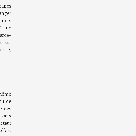
eunes
ranger
tions
à une
arde-
ez sur
ortie,
 même
ou de
re des
, sans
cteur
effort