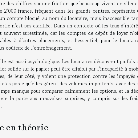
tre des chiffres sur une friction que beaucoup vivent en silen
 2’000 francs, fréquent dans les grands centres, représente 
r un compte bloqué, au nom du locataire, mais inaccessible ta
sortie n’est pas clarifiée. Dans un contexte où les taux d’intér
est souvent surestimée, car les comptes de dépôt de loyer n’o
es à d’autres placements, et l’essentiel, pour le locataire
 plus coûteux de l’emménagement.
elle est aussi psychologique. Les locataires découvrent parfois 
er solide sur le papier peut être affaibli par l’incapacité à mob
, de leur côté, y voient une protection contre les impayés e
rictes parce qu’elles gèrent des volumes importants, avec des 
 temps manque pour comparer calmement les options, et la déc
re la porte aux mauvaises surprises, y compris sur les frais
.
e en théorie