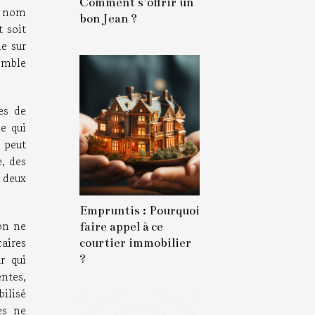
Comment s’offrir un
au nom
bon Jean ?
t soit
me sur
emble
es de
ce qui
 peut
, des
e deux
Empruntis : Pourquoi
ion ne
faire appel à ce
aires
courtier immobilier
r qui
?
ntes,
bilisé
es ne