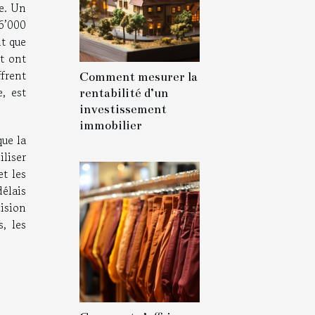
ce. Un
6’000
nt que
êt ont
ffrent
Comment mesurer la
, est
rentabilité d’un
investissement
immobilier
que la
iliser
t les
délais
ision
, les