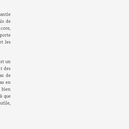
rantie
ais de
ncore,
porte
et les
est un
nt des
as de
as en
 bien
là que
tile,