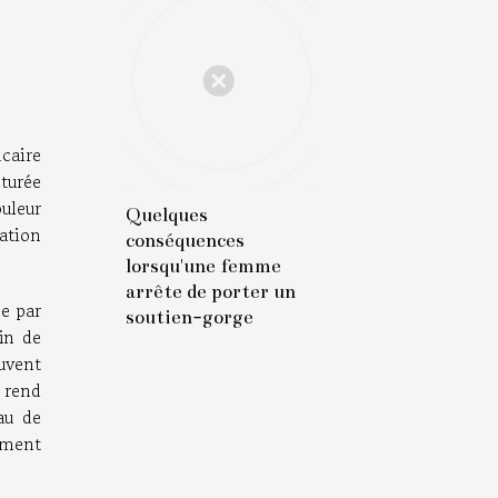
caire
cturée
uleur
Quelques
lation
conséquences
lorsqu'une femme
arrête de porter un
e par
soutien-gorge
in de
uvent
 rend
au de
ement