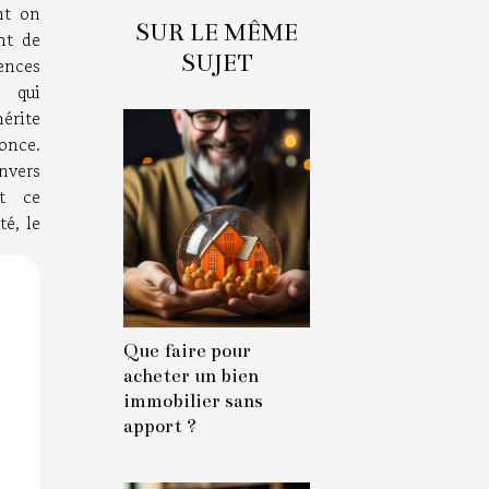
nt on
SUR LE MÊME
nt de
SUJET
ences
s qui
érite
once.
nvers
nt ce
é, le
Que faire pour
acheter un bien
immobilier sans
apport ?