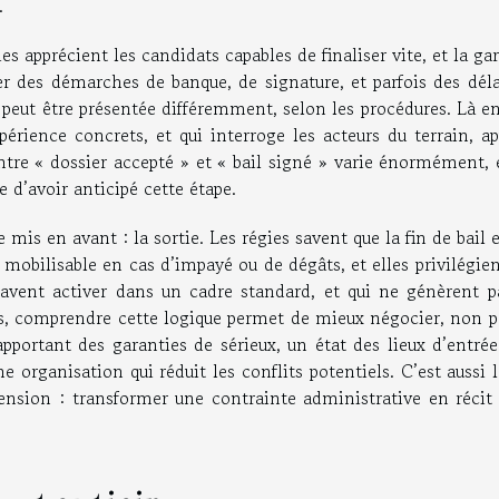
.
ies apprécient les candidats capables de finaliser vite, et la ga
ger des démarches de banque, de signature, et parfois des dél
 peut être présentée différemment, selon les procédures. Là e
érience concrets, et qui interroge les acteurs du terrain, ap
ntre « dossier accepté » et « bail signé » varie énormément, 
 d’avoir anticipé cette étape.
 mis en avant : la sortie. Les régies savent que la fin de bail 
mobilisable en cas d’impayé ou de dégâts, et elles privilégie
 savent activer dans un cadre standard, et qui ne génèrent p
res, comprendre cette logique permet de mieux négocier, non p
pportant des garanties de sérieux, un état des lieux d’entrée
 organisation qui réduit les conflits potentiels. C’est aussi 
nsion : transformer une contrainte administrative en récit u